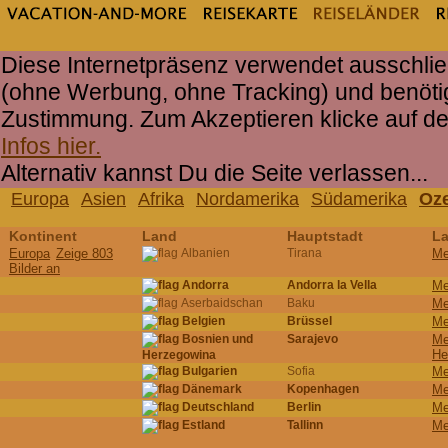
Diese Internetpräsenz verwendet ausschlie
(ohne Werbung, ohne Tracking) und benöti
Zustimmung. Zum Akzeptieren klicke auf d
Infos hier.
Alternativ kannst Du die Seite verlassen...
Europa
Asien
Afrika
Nordamerika
Südamerika
Oze
Kontinent
Land
Hauptstadt
La
Europa
Zeige 803
Albanien
Tirana
Me
Bilder an
Andorra
Andorra la Vella
Me
Aserbaidschan
Baku
Me
Belgien
Brüssel
Me
Bosnien und
Sarajevo
Me
He
Herzegowina
Bulgarien
Sofia
Me
Dänemark
Kopenhagen
Me
Deutschland
Berlin
Me
Estland
Tallinn
Me