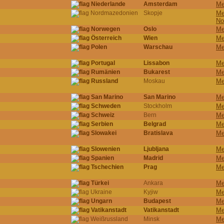
Niederlande
Amsterdam
Me
Nordmazedonien
Skopje
Me
No
Norwegen
Oslo
Me
Österreich
Wien
Me
Polen
Warschau
Me
Portugal
Lissabon
Me
Rumänien
Bukarest
Me
Russland
Moskau
Me
San Marino
San Marino
Me
Schweden
Stockholm
Me
Schweiz
Bern
Me
Serbien
Belgrad
Me
Slowakei
Bratislava
Me
Slowenien
Ljubljana
Me
Spanien
Madrid
Me
Tschechien
Prag
Me
Türkei
Ankara
Me
Ukraine
Kyjiw
Me
Ungarn
Budapest
Me
Vatikanstadt
Vatikanstadt
Me
Weißrussland
Minsk
Me