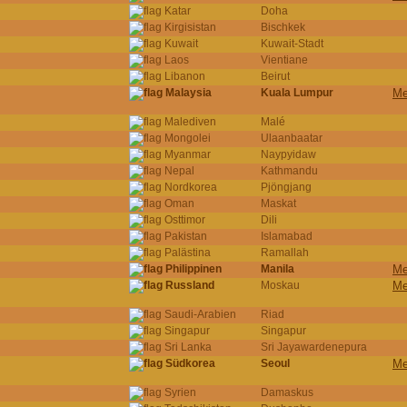
Katar
Doha
Kirgisistan
Bischkek
Kuwait
Kuwait-Stadt
Laos
Vientiane
Libanon
Beirut
Malaysia
Kuala Lumpur
Me
Malediven
Malé
Mongolei
Ulaanbaatar
Myanmar
Naypyidaw
Nepal
Kathmandu
Nordkorea
Pjöngjang
Oman
Maskat
Osttimor
Dili
Pakistan
Islamabad
Palästina
Ramallah
Philippinen
Manila
Me
Russland
Moskau
Me
Saudi-Arabien
Riad
Singapur
Singapur
Sri Lanka
Sri Jayawardenepura
Südkorea
Seoul
Me
Syrien
Damaskus