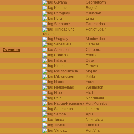
Guyana
Georgetown
Kolumbien
Bogotá
Paraguay
Asunción
Peru
Lima
Suriname
Paramaribo
Trinidad und
Port of Spain
Tobago
Uruguay
Montevideo
Venezuela
Caracas
Ozeanien
Australien
Canberra
Cookinseln
Avarua
Fidschi
Suva
Kiribati
Tarawa
Marshallinseln
Majuro
Mikronesien
Palikir
Nauru
Yaren
Neuseeland
Wellington
Niue
Alofi
Palau
Ngerulmud
Papua-Neuguinea
Port Moresby
Salomonen
Honiara
Samoa
Apia
Tonga
Nuku'alofa
Tuvalu
Funafuti
Vanuatu
Port Vila