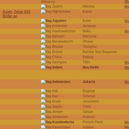
(B
(Belarus)
Zypern
Nikosia
Me
Asien
Zeige 693
Afghanistan
Kabul
Bilder an
Ägypten
Kairo
Me
Armenien
Jerewan
Aserbaidschan
Baku
Me
Bahrain
Manama
Bangladesch
Dhaka
Bhutan
Thimphu
Brunei
Bandar Seri Begawan
China
Peking
Georgien
Tiflis
Me
Indien
Neu Delhi
Me
Indonesien
Jakarta
Me
Irak
Bagdad
Iran
Teheran
Israel
Jerusalem
Japan
Tokio
Jemen
Sanaa
Jordanien
Amman
Kambodscha
Phnom Penh
Me
Kasachstan
Astana
Me