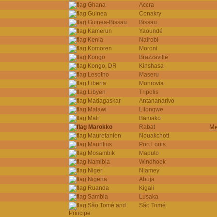
Ghana
Accra
Guinea
Conakry
Guinea-Bissau
Bissau
Kamerun
Yaoundé
Kenia
Nairobi
Komoren
Moroni
Kongo
Brazzaville
Kongo, DR
Kinshasa
Lesotho
Maseru
Liberia
Monrovia
Libyen
Tripolis
Madagaskar
Antananarivo
Malawi
Lilongwe
Mali
Bamako
Marokko
Rabat
Me
Mauretanien
Nouakchott
Mauritius
Port Louis
Mosambik
Maputo
Namibia
Windhoek
Niger
Niamey
Nigeria
Abuja
Ruanda
Kigali
Sambia
Lusaka
São Tomé and
São Tomé
Príncipe