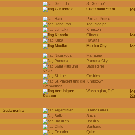
Grenada
St. George's
Guatemala
Guatemala Stadt
Me
Haiti
Port-au-Prince
Honduras
Tegucigalpa
Jamaika
Kingston
Kanada
Ottawa
Me
Kuba
Havana
Mexiko
Mexico City
Me
Nicaragua
Managua
Panama
Panama City
Saint Kitts und
Basseterre
Nevis
St. Lucia
Castries
St. Vincent und die
Kingstown
Grenadinen
Vereinigten
Washington, D.C.
Me
St
Staaten
Südamerika
Argentinien
Buenos Aires
Bolivien
Sucre
Brasilien
Brasília
Chile
Santiago
Ecuador
Quito