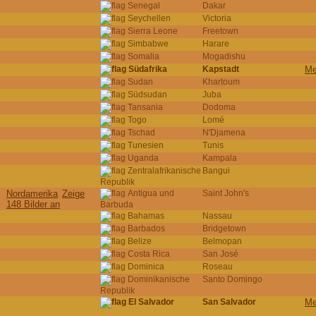
Senegal
Dakar
Seychellen
Victoria
Sierra Leone
Freetown
Simbabwe
Harare
Somalia
Mogadishu
Südafrika
Kapstadt
Me
Sudan
Khartoum
Südsudan
Juba
Tansania
Dodoma
Togo
Lomé
Tschad
N'Djamena
Tunesien
Tunis
Uganda
Kampala
Zentralafrikanische
Bangui
Republik
Nordamerika
Zeige
Antigua und
Saint John's
148 Bilder an
Barbuda
Bahamas
Nassau
Barbados
Bridgetown
Belize
Belmopan
Costa Rica
San José
Dominica
Roseau
Dominikanische
Santo Domingo
Republik
El Salvador
San Salvador
Me