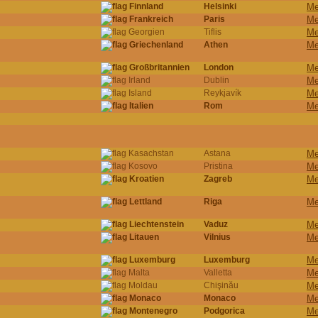
Finnland
Helsinki
Me
Frankreich
Paris
Me
Georgien
Tiflis
Me
Griechenland
Athen
Me
Großbritannien
London
Me
Irland
Dublin
Me
Island
Reykjavík
Me
Italien
Rom
Me
Kasachstan
Astana
Me
Kosovo
Pristina
Me
Kroatien
Zagreb
Me
Lettland
Riga
Me
Liechtenstein
Vaduz
Me
Litauen
Vilnius
Me
Luxemburg
Luxemburg
Me
Malta
Valletta
Me
Moldau
Chişinău
Me
Monaco
Monaco
Me
Montenegro
Podgorica
Me