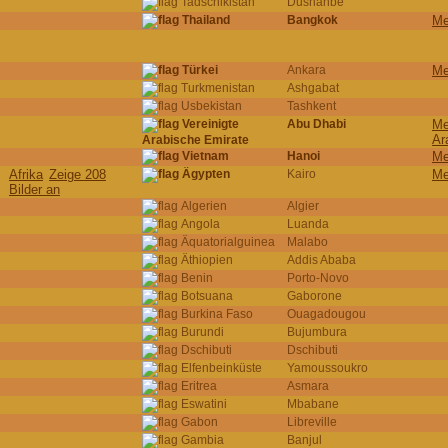
Tadschikistan
Dushanbe
Thailand
Bangkok
Me
Türkei
Ankara
Me
Turkmenistan
Ashgabat
Usbekistan
Tashkent
Vereinigte
Abu Dhabi
Me
Ar
Arabische Emirate
Vietnam
Hanoi
Me
Afrika
Zeige 208
Ägypten
Kairo
Me
Bilder an
Algerien
Algier
Angola
Luanda
Äquatorialguinea
Malabo
Äthiopien
Addis Ababa
Benin
Porto-Novo
Botsuana
Gaborone
Burkina Faso
Ouagadougou
Burundi
Bujumbura
Dschibuti
Dschibuti
Elfenbeinküste
Yamoussoukro
Eritrea
Asmara
Eswatini
Mbabane
Gabon
Libreville
Gambia
Banjul