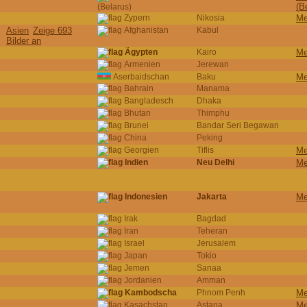
(B
(Belarus)
Zypern
Nikosia
Me
Asien
Zeige 693
Afghanistan
Kabul
Bilder an
Ägypten
Kairo
Me
Armenien
Jerewan
Aserbaidschan
Baku
Me
Bahrain
Manama
Bangladesch
Dhaka
Bhutan
Thimphu
Brunei
Bandar Seri Begawan
China
Peking
Georgien
Tiflis
Me
Indien
Neu Delhi
Me
Indonesien
Jakarta
Me
Irak
Bagdad
Iran
Teheran
Israel
Jerusalem
Japan
Tokio
Jemen
Sanaa
Jordanien
Amman
Kambodscha
Phnom Penh
Me
Kasachstan
Astana
Me