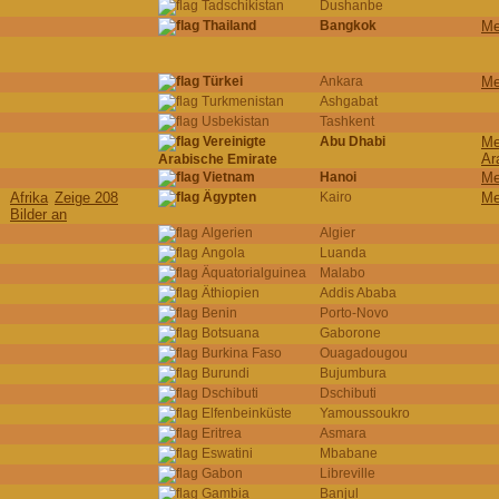
Tadschikistan
Dushanbe
Thailand
Bangkok
Me
Türkei
Ankara
Me
Turkmenistan
Ashgabat
Usbekistan
Tashkent
Vereinigte
Abu Dhabi
Me
Ar
Arabische Emirate
Vietnam
Hanoi
Me
Afrika
Zeige 208
Ägypten
Kairo
Me
Bilder an
Algerien
Algier
Angola
Luanda
Äquatorialguinea
Malabo
Äthiopien
Addis Ababa
Benin
Porto-Novo
Botsuana
Gaborone
Burkina Faso
Ouagadougou
Burundi
Bujumbura
Dschibuti
Dschibuti
Elfenbeinküste
Yamoussoukro
Eritrea
Asmara
Eswatini
Mbabane
Gabon
Libreville
Gambia
Banjul