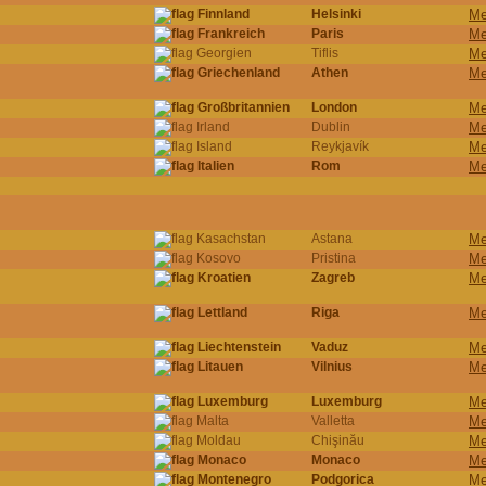
Finnland
Helsinki
Me
Frankreich
Paris
Me
Georgien
Tiflis
Me
Griechenland
Athen
Me
Großbritannien
London
Me
Irland
Dublin
Me
Island
Reykjavík
Me
Italien
Rom
Me
Kasachstan
Astana
Me
Kosovo
Pristina
Me
Kroatien
Zagreb
Me
Lettland
Riga
Me
Liechtenstein
Vaduz
Me
Litauen
Vilnius
Me
Luxemburg
Luxemburg
Me
Malta
Valletta
Me
Moldau
Chişinău
Me
Monaco
Monaco
Me
Montenegro
Podgorica
Me