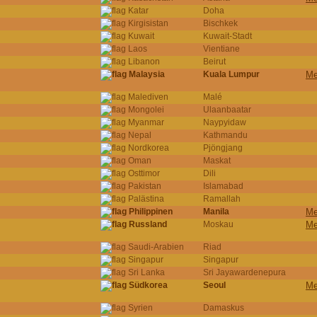
Katar
Doha
Kirgisistan
Bischkek
Kuwait
Kuwait-Stadt
Laos
Vientiane
Libanon
Beirut
Malaysia
Kuala Lumpur
Me
Malediven
Malé
Mongolei
Ulaanbaatar
Myanmar
Naypyidaw
Nepal
Kathmandu
Nordkorea
Pjöngjang
Oman
Maskat
Osttimor
Dili
Pakistan
Islamabad
Palästina
Ramallah
Philippinen
Manila
Me
Russland
Moskau
Me
Saudi-Arabien
Riad
Singapur
Singapur
Sri Lanka
Sri Jayawardenepura
Südkorea
Seoul
Me
Syrien
Damaskus