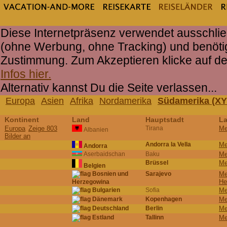
Diese Internetpräsenz verwendet ausschlie
(ohne Werbung, ohne Tracking) und benöti
Zustimmung. Zum Akzeptieren klicke auf d
Infos hier.
Alternativ kannst Du die Seite verlassen...
Europa
Asien
Afrika
Nordamerika
Südamerika (XY
Kontinent
Land
Hauptstadt
La
Europa
Zeige 803
Tirana
Me
Albanien
Bilder an
Andorra la Vella
Me
Andorra
Aserbaidschan
Baku
Me
Brüssel
Me
Belgien
Bosnien und
Sarajevo
Me
He
Herzegowina
Bulgarien
Sofia
Me
Dänemark
Kopenhagen
Me
Deutschland
Berlin
Me
Estland
Tallinn
Me