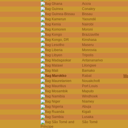
Ghana
Accra
Guinea
Conakry
Guinea-Bissau
Bissau
Kamerun
Yaoundé
Kenia
Nairobi
Komoren
Moroni
Kongo
Brazzaville
Kongo, DR
Kinshasa
Lesotho
Maseru
Liberia
Monrovia
Libyen
Tripolis
Madagaskar
Antananarivo
Malawi
Lilongwe
Mali
Bamako
Marokko
Rabat
Me
Mauretanien
Nouakchott
Mauritius
Port Louis
Mosambik
Maputo
Namibia
Windhoek
Niger
Niamey
Nigeria
Abuja
Ruanda
Kigali
Sambia
Lusaka
São Tomé and
São Tomé
Príncipe