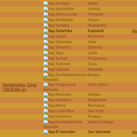
Senegal
Dakar
Seychellen
Victoria
Sierra Leone
Freetown
Simbabwe
Harare
Somalia
Mogadishu
Südafrika
Kapstadt
Me
Sudan
Khartoum
Südsudan
Juba
Tansania
Dodoma
Togo
Lomé
Tschad
N'Djamena
Tunesien
Tunis
Uganda
Kampala
Zentralafrikanische
Bangui
Republik
Nordamerika
Zeige
Antigua und
Saint John's
148 Bilder an
Barbuda
Bahamas
Nassau
Barbados
Bridgetown
Belize
Belmopan
Costa Rica
San José
Dominica
Roseau
Dominikanische
Santo Domingo
Republik
El Salvador
San Salvador
Me