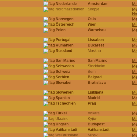
Niederlande
Amsterdam
Me
Nordmazedonien
Skopje
Me
No
Norwegen
Oslo
Me
Österreich
Wien
Me
Polen
Warschau
Me
Portugal
Lissabon
Me
Rumänien
Bukarest
Me
Russland
Moskau
Me
San Marino
San Marino
Me
Schweden
Stockholm
Me
Schweiz
Bern
Me
Serbien
Belgrad
Me
Slowakei
Bratislava
Me
Slowenien
Ljubljana
Me
Spanien
Madrid
Me
Tschechien
Prag
Me
Türkei
Ankara
Me
Ukraine
Kyjiw
Me
Ungarn
Budapest
Me
Vatikanstadt
Vatikanstadt
Me
Weißrussland
Minsk
Me