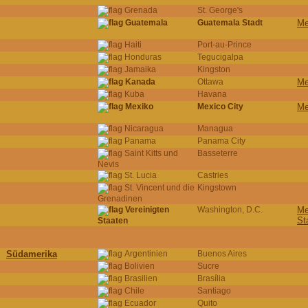
Grenada
St. George's
Guatemala
Guatemala Stadt
Me
Haiti
Port-au-Prince
Honduras
Tegucigalpa
Jamaika
Kingston
Kanada
Ottawa
Me
Kuba
Havana
Mexiko
Mexico City
Me
Nicaragua
Managua
Panama
Panama City
Saint Kitts und
Basseterre
Nevis
St. Lucia
Castries
St. Vincent und die
Kingstown
Grenadinen
Vereinigten
Washington, D.C.
Me
St
Staaten
Südamerika
Argentinien
Buenos Aires
Bolivien
Sucre
Brasilien
Brasília
Chile
Santiago
Ecuador
Quito