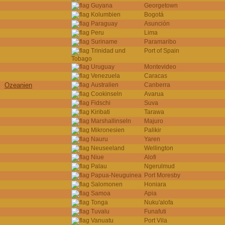
Guyana
Georgetown
Kolumbien
Bogotá
Paraguay
Asunción
Peru
Lima
Suriname
Paramaribo
Trinidad und
Port of Spain
Tobago
Uruguay
Montevideo
Venezuela
Caracas
Ozeanien
Australien
Canberra
Cookinseln
Avarua
Fidschi
Suva
Kiribati
Tarawa
Marshallinseln
Majuro
Mikronesien
Palikir
Nauru
Yaren
Neuseeland
Wellington
Niue
Alofi
Palau
Ngerulmud
Papua-Neuguinea
Port Moresby
Salomonen
Honiara
Samoa
Apia
Tonga
Nuku'alofa
Tuvalu
Funafuti
Vanuatu
Port Vila