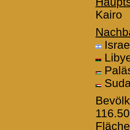
Haupts
Kairo
Nachba
Israe
Liby
Paläs
Sud
Bevölk
116.50
Fläche