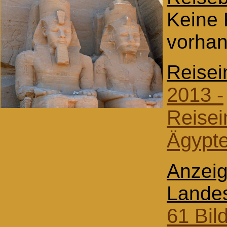
Keine 
vorha
Reisei
2013 -
Reise
Ägypt
Anzeig
Lande
61 Bil