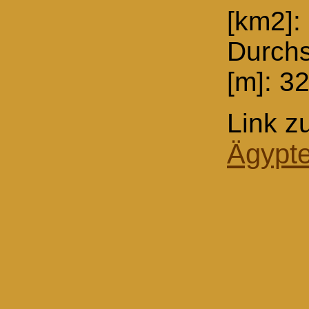
[km2]:
Durchs
[m]: 3
Link z
Ägypte