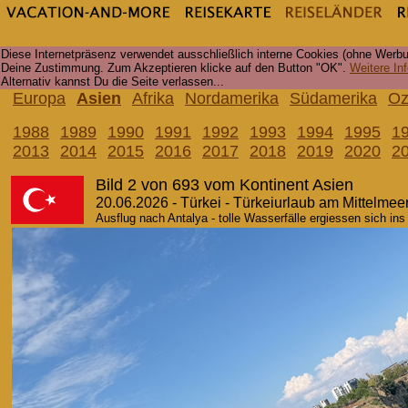
Diese Internetpräsenz verwendet ausschließlich interne Cookies (ohne Werbu
Deine Zustimmung. Zum Akzeptieren klicke auf den Button "OK".
Weitere Inf
Alternativ kannst Du die Seite verlassen...
Europa
Asien
Afrika
Nordamerika
Südamerika
Oz
1988
1989
1990
1991
1992
1993
1994
1995
1
2013
2014
2015
2016
2017
2018
2019
2020
2
Bild 2 von 693 vom Kontinent Asien
20.06.2026 - Türkei - Türkeiurlaub am Mittelmee
Ausflug nach Antalya - tolle Wasserfälle ergiessen sich in