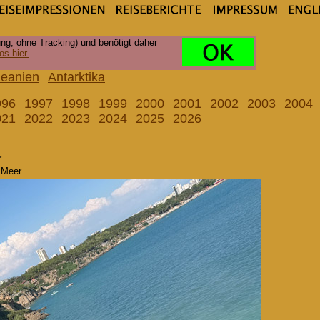
ng, ohne Tracking) und benötigt daher
os hier.
eanien
Antarktika
996
1997
1998
1999
2000
2001
2002
2003
2004
021
2022
2023
2024
2025
2026
r
s Meer