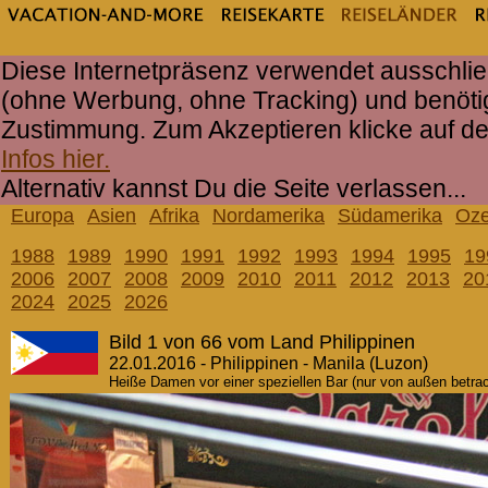
Diese Internetpräsenz verwendet ausschlie
(ohne Werbung, ohne Tracking) und benöti
Zustimmung. Zum Akzeptieren klicke auf d
Infos hier.
Alternativ kannst Du die Seite verlassen...
Europa
Asien
Afrika
Nordamerika
Südamerika
Oze
1988
1989
1990
1991
1992
1993
1994
1995
19
2006
2007
2008
2009
2010
2011
2012
2013
20
2024
2025
2026
Bild 1 von 66 vom Land Philippinen
22.01.2016 - Philippinen - Manila (Luzon)
Heiße Damen vor einer speziellen Bar (nur von außen betrac