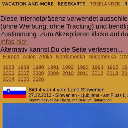
Diese Internetpräsenz verwendet ausschlie
(ohne Werbung, ohne Tracking) und benöti
Zustimmung. Zum Akzeptieren klicke auf d
Infos hier.
Alternativ kannst Du die Seite verlassen...
Europa
Asien
Afrika
Nordamerika
Südamerika
Oze
1988
1989
1990
1991
1992
1993
1994
1995
19
2006
2007
2008
2009
2010
2011
2012
2013
20
2024
2025
2026
Bild 4 von 4 vom Land Slowenien
27.12.2013 - Slowenien - Ljubljana - am Fluss Lj
Stimmungsvoll bei Nacht, mit Burg im Hintergrund