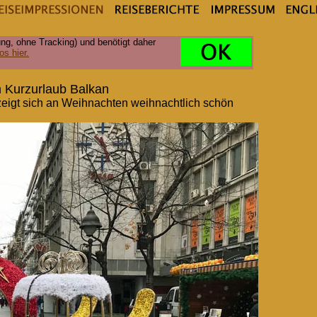
ng, ohne Tracking) und benötigt daher
os hier.
 Kurzurlaub Balkan
 zeigt sich an Weihnachten weihnachtlich schön