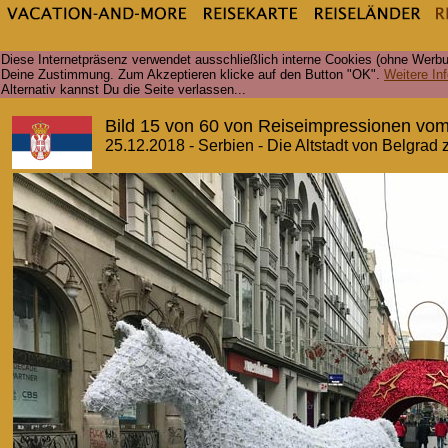
Diese Internetpräsenz verwendet ausschließlich interne Cookies (ohne Werbu
Deine Zustimmung. Zum Akzeptieren klicke auf den Button "OK".
Weitere Inf
Alternativ kannst Du die Seite verlassen...
Bild 15 von 60 von Reiseimpressionen vom
25.12.2018 - Serbien - Die Altstadt von Belgrad