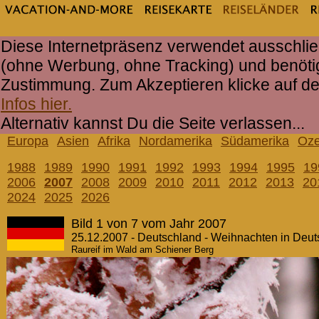
Diese Internetpräsenz verwendet ausschlie
(ohne Werbung, ohne Tracking) und benöti
Zustimmung. Zum Akzeptieren klicke auf d
Infos hier.
Alternativ kannst Du die Seite verlassen...
Europa
Asien
Afrika
Nordamerika
Südamerika
Oze
1988
1989
1990
1991
1992
1993
1994
1995
19
2006
2007
2008
2009
2010
2011
2012
2013
20
2024
2025
2026
Bild 1 von 7 vom Jahr 2007
25.12.2007 - Deutschland - Weihnachten in Deu
Raureif im Wald am Schiener Berg